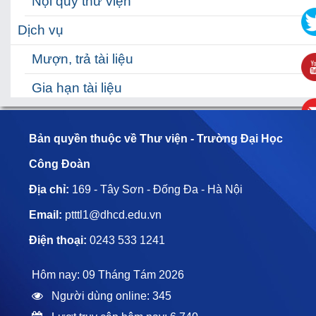
Nội quy thư viện
Dịch vụ
Mượn, trả tài liệu
Gia hạn tài liệu
Đặt mượn tài liệu
Bản quyền thuộc về Thư viện - Trường Đại Học
Hỗ trợ
Công Đoàn
Hỗ trợ học tập
Địa chỉ:
169 - Tây Sơn - Đống Đa - Hà Nội
HƯỚNG DẪN TRA CỨU TÀI LIỆU
Email:
ptttl1@dhcd.edu.vn
Hỏi đáp nhanh
Điện thoại:
0243 533 1241
Hôm nay: 09 Tháng Tám 2026
Người dùng online: 345