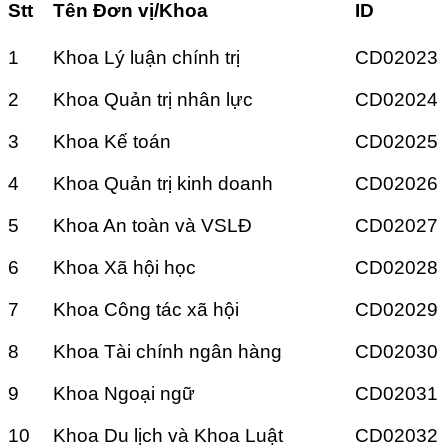
Stt
Tên Đơn vị/Khoa
ID
1
Khoa Lý luận chính trị
CD02023
2
Khoa Quản trị nhân lực
CD02024
3
Khoa Kế toán
CD02025
4
Khoa Quản trị kinh doanh
CD02026
5
Khoa An toàn và VSLĐ
CD02027
6
Khoa Xã hội học
CD02028
7
Khoa Công tác xã hội
CD02029
8
Khoa Tài chính ngân hàng
CD02030
9
Khoa Ngoại ngữ
CD02031
10
Khoa Du lịch và Khoa Luật
CD02032