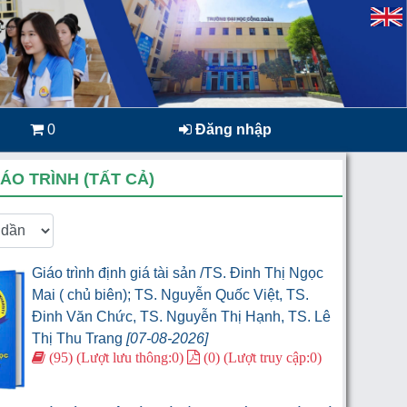
0
Đăng nhập
ÁO TRÌNH (TẤT CẢ)
Giáo trình định giá tài sản /TS. Đinh Thị Ngọc
Mai ( chủ biên); TS. Nguyễn Quốc Việt, TS.
Đinh Văn Chức, TS. Nguyễn Thị Hạnh, TS. Lê
Thị Thu Trang
[07-08-2026]
(95) (Lượt lưu thông:0)
(0) (Lượt truy cập:0)