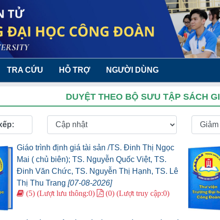
TRA CỨU
HỖ TRỢ
NGƯỜI DÙNG
DUYỆT THEO BỘ SƯU TẬP SÁCH GI
xếp:
Giáo trình định giá tài sản /TS. Đinh Thị Ngọc
Mai ( chủ biên); TS. Nguyễn Quốc Việt, TS.
Đinh Văn Chức, TS. Nguyễn Thị Hạnh, TS. Lê
Thị Thu Trang
[07-08-2026]
(5) (Lượt lưu thông:0)
(0) (Lượt truy cập:0)