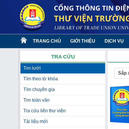
TRANG CHỦ
GIỚI THIỆU
DỊCH VỤ
TRA CỨU
Tim lướt
Sắp 
Tìm theo từ khóa
Tìm chuyên gia
Tim toàn văn
Tra cứu liên thư viện
Tài liệu mới