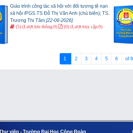
Giáo trình công tác xã hội với đối tượng tệ nạn
xã hội /PGS.TS Đỗ Thị Vân Anh (chủ biên); TS.
Trương Thị Tâm
[22-06-2026]
(5) (Lượt lưu thông:0)
(0) (Lượt truy cập:0)
1
2
3
4
5
6
of 
Thư viện - Trường Đại Học Công Đoàn