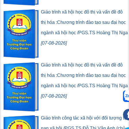
(95) (Lượt lưu thông:0)
(0) (Lượt truy cập:0)
Giáo trình xã hội học đô thị và vấn đề đô
thị hóa :Chương trình đào tạo sau đại học
ngành xã hội học /PGS.TS Hoàng Thị Nga
[07-08-2026]
(5) (Lượt lưu thông:0)
(0) (Lượt truy cập:0)
Giáo trình xã hội học đô thị và vấn đề đô
thị hóa :Chương trình đào tạo sau đại học
ngành xã hội học /PGS.TS Hoàng Thị Nga
[07-08-2026]
(95) (Lượt lưu thông:0)
(0) (Lượt truy cập:0)
Giáo trình công tác xã hội với đối tượng tệ
nạn xã hội /PGS.TS Đỗ Thị Vân Anh (chủ