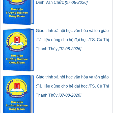
Đinh Văn Chức
[07-08-2026]
(95) (Lượt lưu thông:0)
(0) (Lượt truy cập:0)
Giáo trình xã hội học văn hóa và tôn giáo
:Tài liệu dùng cho hệ đại học /TS. Cù Thị
Thanh Thúy
[07-08-2026]
(5) (Lượt lưu thông:0)
(0) (Lượt truy cập:0)
Giáo trình xã hội học văn hóa và tôn giáo
:Tài liệu dùng cho hệ đại học /TS. Cù Thị
Thanh Thúy
[07-08-2026]