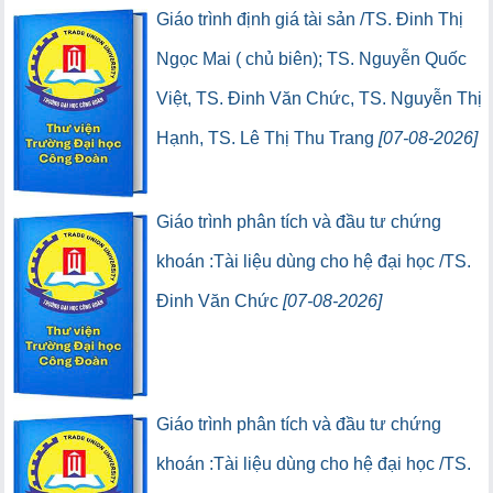
(5) (Lượt lưu thông:0)
(0) (Lượt truy cập:0)
Giáo trình định giá tài sản /TS. Đinh Thị
Ngọc Mai ( chủ biên); TS. Nguyễn Quốc
Việt, TS. Đinh Văn Chức, TS. Nguyễn Thị
Hạnh, TS. Lê Thị Thu Trang
[07-08-2026]
(95) (Lượt lưu thông:0)
(0) (Lượt truy cập:0)
Giáo trình phân tích và đầu tư chứng
khoán :Tài liệu dùng cho hệ đại học /TS.
Đinh Văn Chức
[07-08-2026]
(5) (Lượt lưu thông:0)
(0) (Lượt truy cập:0)
Giáo trình phân tích và đầu tư chứng
khoán :Tài liệu dùng cho hệ đại học /TS.