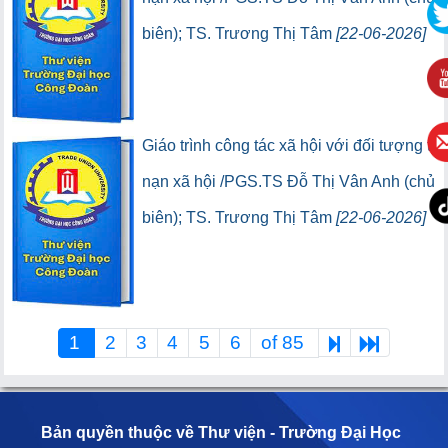
biên); TS. Trương Thị Tâm
[22-06-2026]
(5) (Lượt lưu thông:0)
(0) (Lượt truy cập:0)
Giáo trình công tác xã hội với đối tượng tệ
nạn xã hội /PGS.TS Đỗ Thị Vân Anh (chủ
biên); TS. Trương Thị Tâm
[22-06-2026]
(95) (Lượt lưu thông:10)
(0) (Lượt truy cập:0)
1
2
3
4
5
6
of 85
Bản quyền thuộc về Thư viện - Trường Đại Học