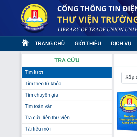
TRANG CHỦ
GIỚI THIỆU
DỊCH VỤ
TRA CỨU
Tim lướt
Sắp 
Tìm theo từ khóa
Tìm chuyên gia
Tim toàn văn
Tra cứu liên thư viện
Tài liệu mới