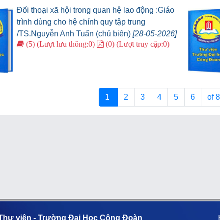
Đối thoại xã hội trong quan hệ lao động :Giáo
trình dùng cho hệ chính quy tập trung
/TS.Nguyễn Anh Tuấn (chủ biên)
[28-05-2026]
(5) (Lượt lưu thông:0)
(0) (Lượt truy cập:0)
1
2
3
4
5
6
of 
Thư viện - Trường Đại Học Công Đoàn