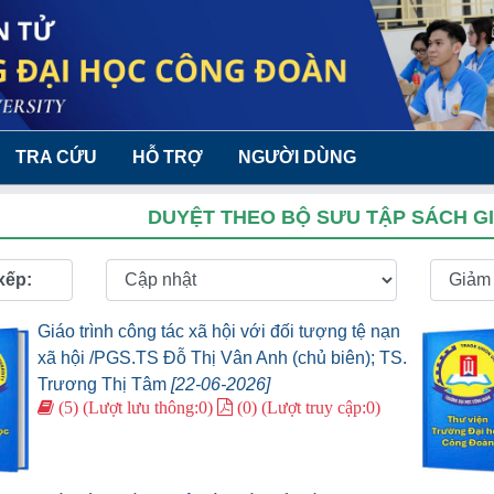
TRA CỨU
HỖ TRỢ
NGƯỜI DÙNG
DUYỆT THEO BỘ SƯU TẬP SÁCH GI
xếp:
Giáo trình công tác xã hội với đối tượng tệ nạn
xã hội /PGS.TS Đỗ Thị Vân Anh (chủ biên); TS.
Trương Thị Tâm
[22-06-2026]
(5) (Lượt lưu thông:0)
(0) (Lượt truy cập:0)