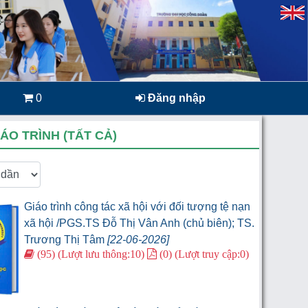
0
Đăng nhập
ÁO TRÌNH (TẤT CẢ)
Giáo trình công tác xã hội với đối tượng tệ nạn
xã hội /PGS.TS Đỗ Thị Vân Anh (chủ biên); TS.
Trương Thị Tâm
[22-06-2026]
(95) (Lượt lưu thông:10)
(0) (Lượt truy cập:0)