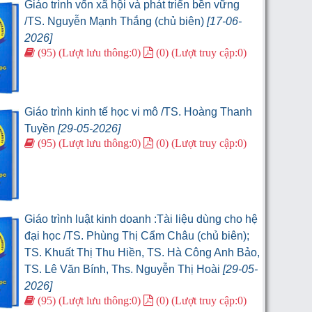
Giáo trình vốn xã hội và phát triển bền vững
/TS. Nguyễn Mạnh Thắng (chủ biên)
[17-06-
2026]
(95) (Lượt lưu thông:0)
(0) (Lượt truy cập:0)
Giáo trình kinh tế học vi mô /TS. Hoàng Thanh
Tuyền
[29-05-2026]
(95) (Lượt lưu thông:0)
(0) (Lượt truy cập:0)
Giáo trình luật kinh doanh :Tài liệu dùng cho hệ
đại học /TS. Phùng Thị Cẩm Châu (chủ biên);
TS. Khuất Thị Thu Hiền, TS. Hà Công Anh Bảo,
TS. Lê Văn Bính, Ths. Nguyễn Thị Hoài
[29-05-
2026]
(95) (Lượt lưu thông:0)
(0) (Lượt truy cập:0)