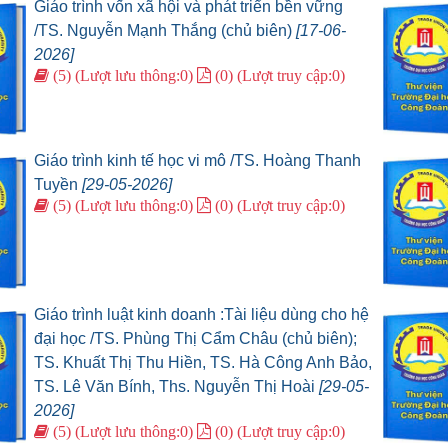
Giáo trình vốn xã hội và phát triển bền vững
/TS. Nguyễn Mạnh Thắng (chủ biên)
[17-06-
2026]
(5) (Lượt lưu thông:0)
(0) (Lượt truy cập:0)
Giáo trình kinh tế học vi mô /TS. Hoàng Thanh
Tuyền
[29-05-2026]
(5) (Lượt lưu thông:0)
(0) (Lượt truy cập:0)
Giáo trình luật kinh doanh :Tài liệu dùng cho hệ
đại học /TS. Phùng Thị Cẩm Châu (chủ biên);
TS. Khuất Thị Thu Hiền, TS. Hà Công Anh Bảo,
TS. Lê Văn Bính, Ths. Nguyễn Thị Hoài
[29-05-
2026]
(5) (Lượt lưu thông:0)
(0) (Lượt truy cập:0)