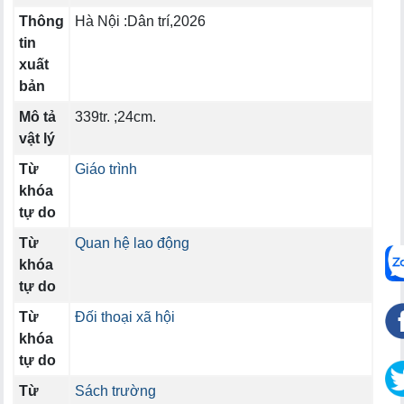
Thông
Hà Nội :Dân trí,2026
tin
xuất
bản
Mô tả
339tr. ;24cm.
vật lý
Từ
Giáo trình
khóa
tự do
Từ
Quan hệ lao động
khóa
tự do
Từ
Đối thoại xã hội
khóa
tự do
Từ
Sách trường