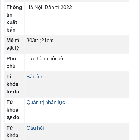
Thông
Hà Nội :Dân trí,2022
tin
xuất
bản
Mô tả
303tr. ;21cm.
vật lý
Phụ
Lưu hành nội bộ
chú
Từ
Bài tập
khóa
tự do
Từ
Quản trị nhân lực
khóa
tự do
Từ
Câu hỏi
khóa