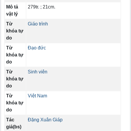
Mô tả
279tr. ; 21cm.
vật lý
Từ
Giáo trình
khóa tự
do
Từ
Đạo đức
khóa tự
do
Từ
Sinh viên
khóa tự
do
Từ
Việt Nam
khóa tự
do
Tác
Đặng Xuân Giáp
giả(bs)