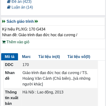
Đề án (423)
Luận án (14)
Sách giáo trình
Ký hiệu PL/XG: 170 G434
Nhan đề: Giáo trình đạo đức học đại cương /
Thêm vào giỏ
Mô tả
Marc
Tài liệu in(4)
Tài liệu số(0)
DDC
170
Nhan
Giáo trình đạo đức học đại cương / TS.
đề
Hoàng Văn Cảnh (Chủ biên)...[và những
người khác]
Thông
Hà Nội : Lao động, 2013
tin xuất
bản