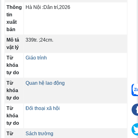
Thông
Hà Nội :Dân trí,2026
tin
xuất
bản
Mô tả
339tr. ;24cm.
vật lý
Từ
Giáo trình
khóa
tự do
Từ
Quan hệ lao động
khóa
tự do
Từ
Đối thoại xã hội
khóa
tự do
Từ
Sách trường