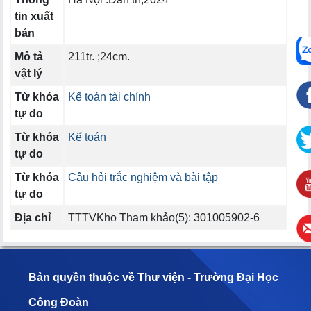
tin xuất
bản
Mô tả
211tr. ;24cm.
vật lý
Từ khóa
Kế toán tài chính
tự do
Từ khóa
Kế toán
tự do
Từ khóa
Câu hỏi trắc nghiệm và bài tập
tự do
Địa chỉ
TTTVKho Tham khảo(5): 301005902-6
Bản quyền thuộc về Thư viện - Trường Đại Học
Công Đoàn