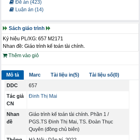
Đề án (423)
Luận án (14)
Sách giáo trình
Ký hiệu PL/XG: 657 M2171
Nhan đề: Giáo trình kế toán tài chính.
Thêm vào giỏ
Mô tả
Marc
Tài liệu in(5)
Tài liệu số(0)
DDC
657
Tác giả
Đinh Thị Mai
CN
Nhan
Giáo trình kế toán tài chính. Phần 1 /
đề
PGS.TS Đinh Thị Mai, TS. Đoàn Thục
Quyên (đồng chủ biên)
Thông
Hà Nội : Dân trí, 2022