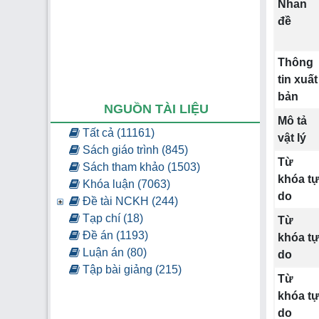
Nhan
đề
Thông
tin xuất
bản
NGUỒN TÀI LIỆU
Mô tả
Tất cả (11161)
vật lý
Sách giáo trình (845)
Từ
Sách tham khảo (1503)
khóa t
Khóa luận (7063)
do
Đề tài NCKH (244)
Tạp chí (18)
Từ
Đề án (1193)
khóa t
Luận án (80)
do
Tập bài giảng (215)
Từ
khóa t
do