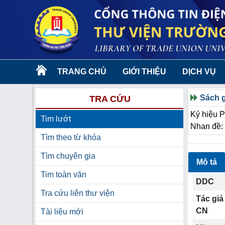
TRANG CHỦ
GIỚI THIỆU
DỊCH VỤ
Sách g
TRA CỨU
Ký hiệu 
Tim lướt
Nhan đề: 
Tìm theo từ khóa
Tìm chuyên gia
Mô tả
Tim toàn văn
DDC
Tra cứu liên thư viện
Tác giả
CN
Tài liệu mới