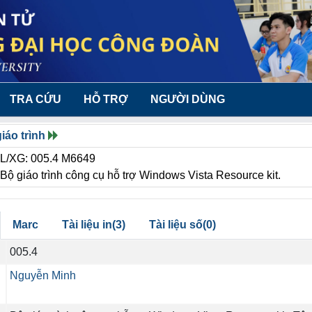
TRA CỨU
HỖ TRỢ
NGƯỜI DÙNG
iáo trình
PL/XG: 005.4 M6649
Bộ giáo trình công cụ hỗ trợ Windows Vista Resource kit.
Marc
Tài liệu in(3)
Tài liệu số(0)
005.4
Nguyễn Minh