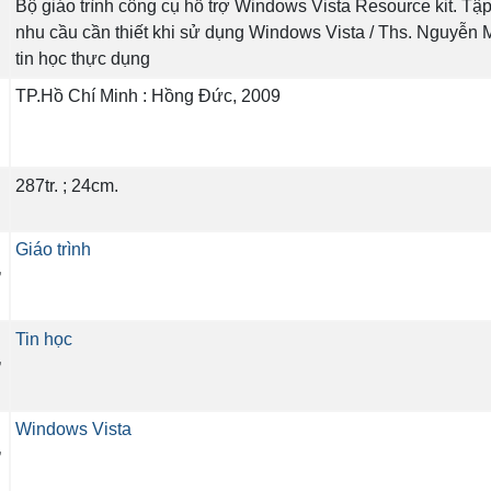
Bộ giáo trình công cụ hỗ trợ Windows Vista Resource kit. T
nhu cầu cần thiết khi sử dụng Windows Vista / Ths. Nguyễn
tin học thực dụng
TP.Hồ Chí Minh : Hồng Đức, 2009
287tr. ; 24cm.
Giáo trình
ự
Tin học
ự
Windows Vista
ự