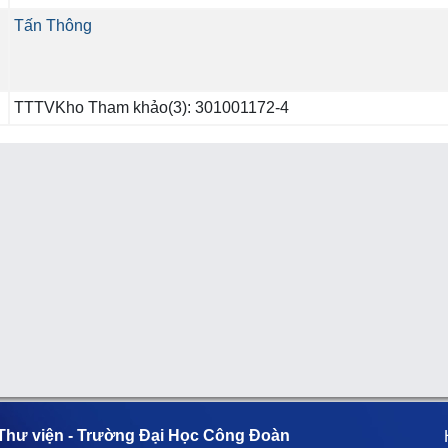
Tấn Thông
TTTVKho Tham khảo(3): 301001172-4
Thư viện - Trường Đại Học Công Đoàn