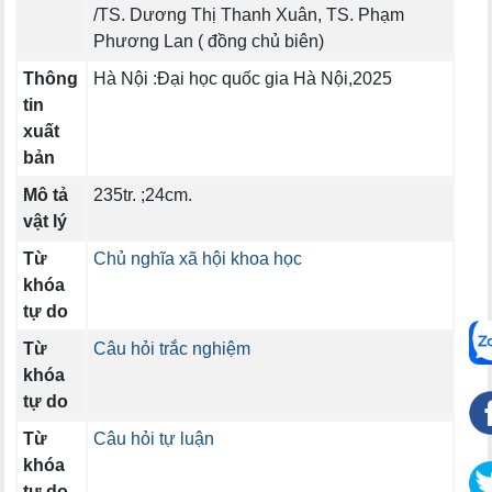
/TS. Dương Thị Thanh Xuân, TS. Phạm
Phương Lan ( đồng chủ biên)
Thông
Hà Nội :Đại học quốc gia Hà Nội,2025
tin
xuất
bản
Mô tả
235tr. ;24cm.
vật lý
Từ
Chủ nghĩa xã hội khoa học
khóa
tự do
Từ
Câu hỏi trắc nghiệm
khóa
tự do
Từ
Câu hỏi tự luận
khóa
tự do