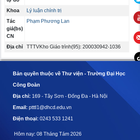
Khoa
Lý luận chính trị
Tác
Phạm Phương Lan
giả(bs)
CN
Địa chỉ
TTTVKho Giáo trình(95): 200030942-1036
Bản quyền thuộc về Thư viện - Trường Đại Học
Công Đoàn
Địa chỉ:
169 - Tây Sơn - Đống Đa - Hà Nội
Email:
ptttl1@dhcd.edu.vn
Điện thoại:
0243 533 1241
Hôm nay: 08 Tháng Tám 2026