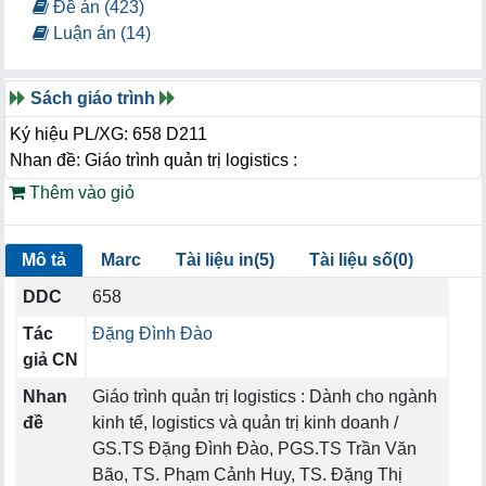
Đề án (423)
Luận án (14)
Sách giáo trình
Ký hiệu PL/XG: 658 D211
Nhan đề: Giáo trình quản trị logistics :
Thêm vào giỏ
Mô tả
Marc
Tài liệu in(5)
Tài liệu số(0)
DDC
658
Tác
Đặng Đình Đào
giả CN
Nhan
Giáo trình quản trị logistics : Dành cho ngành
đề
kinh tế, logistics và quản trị kinh doanh /
GS.TS Đặng Đình Đào, PGS.TS Trần Văn
Bão, TS. Phạm Cảnh Huy, TS. Đặng Thị