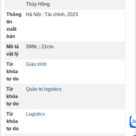
Thúy Hồng
Thông
Hà Nội : Tài chính, 2023
tin
xuất
bản
Mô tả
398tr. ; 21cm.
vật lý
Từ
Giáo trình
khóa
tự do
Từ
Quản trị logistics
khóa
tự do
Từ
Logistics
khóa
tự do