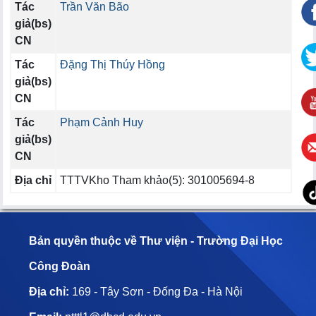
Tác
Trần Văn Bão
giả(bs)
CN
Tác
Đặng Thị Thúy Hồng
giả(bs)
CN
Tác
Phạm Cảnh Huy
giả(bs)
CN
Địa chỉ
TTTVKho Tham khảo(5): 301005694-8
Bản quyền thuộc về Thư viện - Trường Đại Học
Công Đoàn
Địa chỉ:
169 - Tây Sơn - Đống Đa - Hà Nội