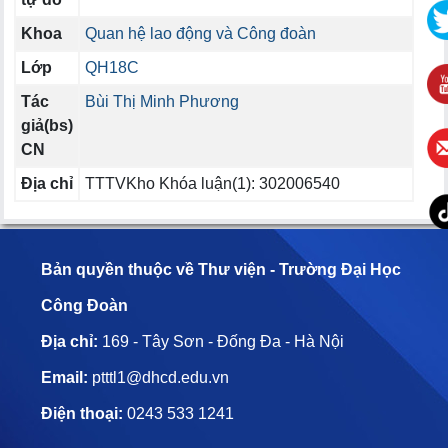
Khoa
Quan hệ lao động và Công đoàn
Lớp
QH18C
Tác
Bùi Thị Minh Phương
giả(bs)
CN
Địa chỉ
TTTVKho Khóa luận(1): 302006540
Bản quyền thuộc về Thư viện - Trường Đại Học
Công Đoàn
Địa chỉ:
169 - Tây Sơn - Đống Đa - Hà Nội
Email:
ptttl1@dhcd.edu.vn
Điện thoại:
0243 533 1241