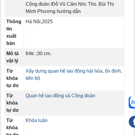
Công đoàn /Đỗ Vũ Cẩm Nhi; Ths. Bùi Thị
Minh Phương hướng dẫn
Thông
Hà Nội,2025
tin
xuất
bản
Mô tả
64tr. ;30 cm.
vật lý
Từ
Xây dựng quan hệ lao động hài hòa, ổn định,
khóa
tiến bộ
tự do
Từ
Quan hệ lao động và Công đoàn
khóa
tự do
Từ
Khóa luận
khóa
tự do