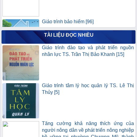
Giáo trình bảo hiểm [96]
TÀI LIỆU ĐỌC NHIỀU
Giáo trình đào tạo và phát triển nguồn
nhân lực TS. Trần Thị Bảo Khanh [15]
Giáo trình quản lý nguồn nhân lực trong tổ
chức công [94]
Giáo trình tâm lý học quản lý TS. Lê Thị
Thủy [5]
Giáo trình quản trị xung đột và đàm phán
[90]
Tăng cường khả năng thích ứng của
người nông dân về phát triển nông nghiệp
Hướng dẫn ôn tập và thực hành tài chính
bề vững tại phường Chương Mỹ, thành