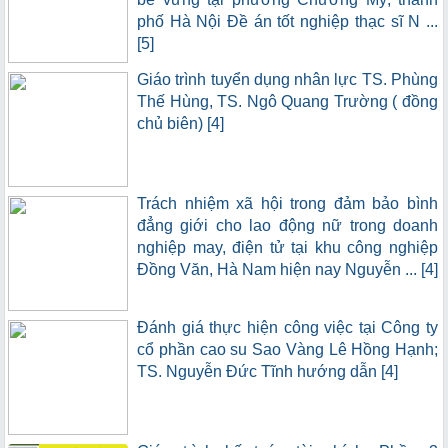
tiền tệ [88]
phố Hà Nội Đề án tốt nghiệp thạc sĩ N ...
[5]
Giáo trình tuyển dụng nhân lực TS. Phùng
Thế Hùng, TS. Ngô Quang Trường ( đồng
Giáo trình quản trị thay đổi [79]
chủ biên) [4]
Trách nhiệm xã hội trong đảm bảo bình
đẳng giới cho lao động nữ trong doanh
Giáo trình kiểm toán tài chính [73]
nghiệp may, điện tử tại khu công nghiệp
Đồng Văn, Hà Nam hiện nay Nguyễn ... [4]
Đánh giá thực hiện công việc tại Công ty
cổ phần cao su Sao Vàng Lê Hồng Hạnh;
Giáo trình kế toán quản trị. [65]
TS. Nguyễn Đức Tĩnh hướng dẫn [4]