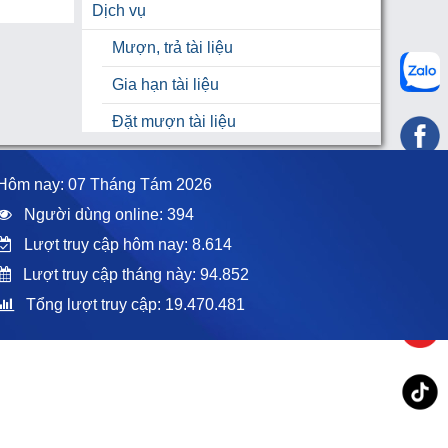
Dịch vụ
Mượn, trả tài liệu
Gia hạn tài liệu
Đặt mượn tài liệu
Hỗ trợ
Hôm nay: 07 Tháng Tám 2026
Hỗ trợ học tập
Người dùng online: 394
HƯỚNG DẪN TRA CỨU TÀI LIỆU
Lượt truy cập hôm nay: 8.614
Hỏi đáp nhanh
Lượt truy cập tháng này: 94.852
Tổng lượt truy cập: 19.470.481