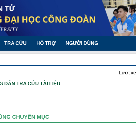
TRA CỨU
HỖ TRỢ
NGƯỜI DÙNG
Lượt x
 DẪN TRA CỨU TÀI LIỆU
ÙNG CHUYÊN MỤC