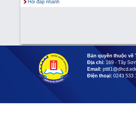
Hỏi đáp nhanh
Bản quyền thuộc về 
Địa chỉ:
169 - Tây Sơn
Email:
ptttl1@dhcd.ed
Điện thoại:
0243 533 