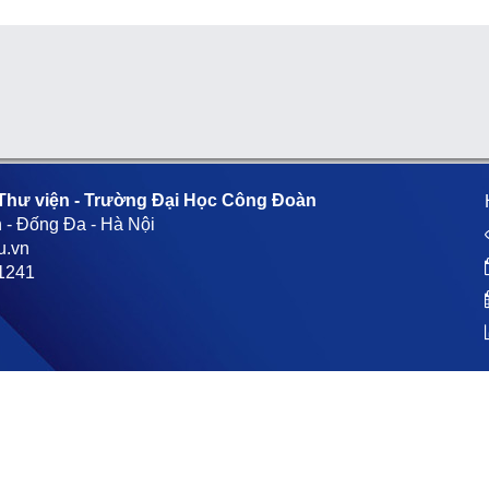
Thư viện - Trường Đại Học Công Đoàn
 - Đống Đa - Hà Nội
u.vn
1241