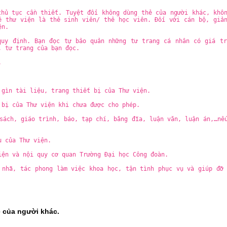
thủ tục cần thiết. Tuyệt đối không dùng thẻ của người khác, khô
ẻ thư viện là thẻ sinh viên/ thẻ học viên. Đối với cán bộ, giả
ện.
quy định. Bạn đọc tự bảo quản những tư trang cá nhân có giá tr
, tư trang của bạn đọc.
.
 gìn tài liệu, trang thiết bị của Thư viện.
 bị của Thư viện khi chưa được cho phép.
sách, giáo trình, báo, tạp chí, băng đĩa, luận văn, luận án,…nế
u của Thư viện.
iện và nội quy cơ quan Trường Đại học Công đoàn.
 nhã, tác phong làm việc khoa học, tận tình phục vụ và giúp đỡ
ẻ của người khác.