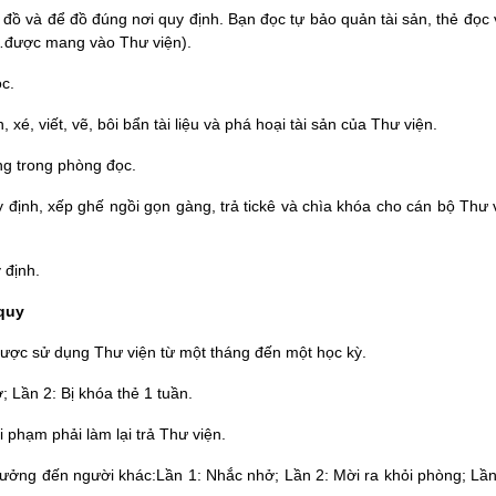
 đồ và để đồ đúng nơi quy định. Bạn đọc tự bảo quản tài sản, thẻ đọc
ân…được mang vào Thư viện).
c.
, viết, vẽ, bôi bẩn tài liệu và phá hoại tài sản của Thư viện.
ng trong phòng đọc.
 định, xếp ghế ngồi gọn gàng, trả tickê và chìa khóa cho cán bộ Thư 
 định.
 quy
ợc sử dụng Thư viện từ một tháng đến một học kỳ.
Lần 2: Bị khóa thẻ 1 tuần.
 phạm phải làm lại trả Thư viện.
 hưởng đến người khác:Lần 1: Nhắc nhở; Lần 2: Mời ra khỏi phòng; Lần