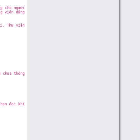
ng cho người
ng viên đăng
ị, Thư viện
u chưa thông
 bạn đọc khi