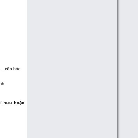
ký… cần báo
ịnh
hỉ hưu hoặc