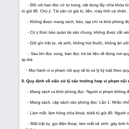
- Đối với bạn đọc có tư trang, vật dụng lấy chìa khóa tủ
tủ gửi đồ. Chú ý: Tài sản có giá trị, tiền, máy tính cá nh
- Không được mang sách, báo, tạp chí ra khỏi phòng đọ
- Có ý thức bảo quản tài sản chung, không được cắt xén, xé
- Giữ gìn trật tự, vệ sinh, không hút thuốc, không ăn uố
- Sau khi đọc xong, bạn đọc trả tài liệu về đúng nơi quy
lại thẻ.
- Mọi hành vi vi phạm nội quy sẽ bị xử lý kỷ luật theo quy
5. Quy định về việc xử lý các trường hợp vi phạm nội
- Mang sách ra khỏi phòng đọc: Người vi phạm không đư
- Mang sách, cặp sách vào phòng đọc: Lần 1: Nhắc nhở; 
- Làm mất, làm hỏng chìa khoá, tickê tủ gửi đồ: Người vi
- Mất trật tự, gọi điện thoại, làm mất vệ sinh, gây ảnh