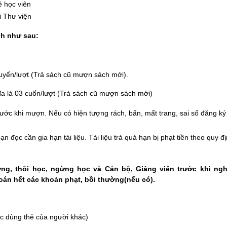
ẻ học viên
i Thư viện
nh như sau:
uyển/lượt (Trả sách cũ mượn sách mới).
a là 03 cuốn/lượt (Trả sách cũ mượn sách mới)
u trước khi mượn. Nếu có hiện tượng rách, bẩn, mất trang, sai số đăng 
n đọc cần gia hạn tài liệu. Tài liệu trả quá hạn bị phạt tiền theo quy đ
rường, thôi học, ngừng học và Cán bộ, Giảng viên trước khi ng
toán hết các khoản phạt, bồi thường(nếu có).
c dùng thẻ của người khác)