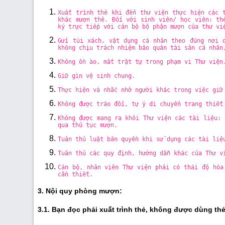
Xuất trình thẻ khi đển thư viện thực hiện các 
khác mượn thẻ. Đối với sinh viên/ học viên: th
ký trực tiếp với cán bộ bộ phận mượn của thư vi
Gửi túi xách, vật dụng cá nhân theo đúng nơi 
không chịu trách nhiệm bảo quản tài sản cá nhân
Không ồn ào, mất trật tự trong phạm vi Thư viện
Giữ gìn vệ sinh chung.
Thực hiện và nhắc nhở người khác trong việc giữ
Không được tráo đổi, tự ý di chuyển trang thiết
Không được mang ra khỏi Thư viện các tài liệu: 
qua thủ tục mượn.
Tuân thủ luật bản quyền khi sử dụng các tài liệ
Tuân thủ các quy định, hướng dẫn khác của Thư v
Cán bộ, nhân viên Thư viện phải có thái độ hòa
cần thiết.
3. Nội quy phòng mượn:
3.1. Bạn đọc phải xuất trình thẻ, không được dùng th