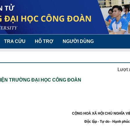
TRA CỨU
HỖ TRỢ
NGƯỜI DÙNG
Lượt 
VIỆN TRƯỜNG ĐẠI HỌC CÔNG ĐOÀN
CỘNG HOÀ XÃ HỘI CHỦ NGHĨA VI
Độc lập - Tự do - Hạnh phúc