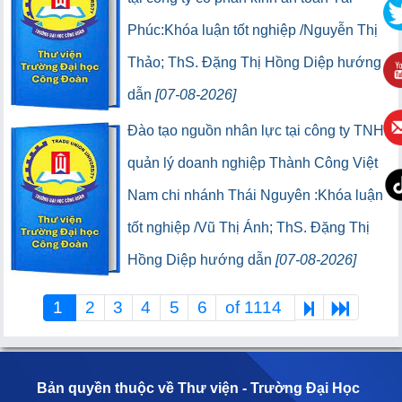
Phúc:Khóa luận tốt nghiệp /Nguyễn Thị
Thảo; ThS. Đặng Thị Hồng Diệp hướng
dẫn
[07-08-2026]
(1) (Lượt lưu thông:0)
(0) (Lượt truy cập:0)
Đào tạo nguồn nhân lực tại công ty TNHH
quản lý doanh nghiệp Thành Công Việt
Nam chi nhánh Thái Nguyên :Khóa luận
tốt nghiệp /Vũ Thị Ánh; ThS. Đặng Thị
Hồng Diệp hướng dẫn
[07-08-2026]
(1) (Lượt lưu thông:0)
(0) (Lượt truy cập:0)
1
2
3
4
5
6
of 1114
Bản quyền thuộc về Thư viện - Trường Đại Học