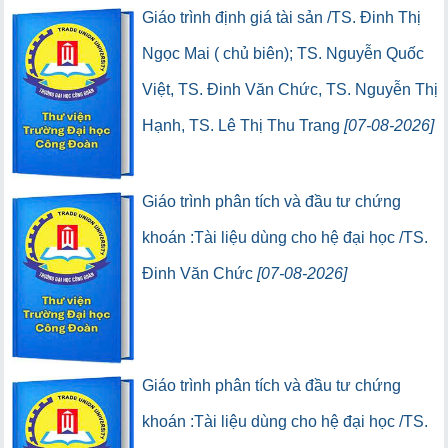
(5) (Lượt lưu thông:0)
(0) (Lượt truy cập:0)
Giáo trình định giá tài sản /TS. Đinh Thị
Ngọc Mai ( chủ biên); TS. Nguyễn Quốc
Việt, TS. Đinh Văn Chức, TS. Nguyễn Thị
Hạnh, TS. Lê Thị Thu Trang
[07-08-2026]
(95) (Lượt lưu thông:0)
(0) (Lượt truy cập:0)
Giáo trình phân tích và đầu tư chứng
khoán :Tài liệu dùng cho hệ đại học /TS.
Đinh Văn Chức
[07-08-2026]
(5) (Lượt lưu thông:0)
(0) (Lượt truy cập:0)
Giáo trình phân tích và đầu tư chứng
khoán :Tài liệu dùng cho hệ đại học /TS.