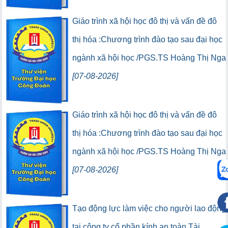
(95) (Lượt lưu thông:0)
(0) (Lượt truy cập:0)
Giáo trình xã hội học đô thị và vấn đề đô
thị hóa :Chương trình đào tạo sau đại học
ngành xã hội học /PGS.TS Hoàng Thị Nga
[07-08-2026]
(5) (Lượt lưu thông:0)
(0) (Lượt truy cập:0)
Giáo trình xã hội học đô thị và vấn đề đô
thị hóa :Chương trình đào tạo sau đại học
ngành xã hội học /PGS.TS Hoàng Thị Nga
[07-08-2026]
(95) (Lượt lưu thông:0)
(0) (Lượt truy cập:0)
Tạo động lực làm việc cho người lao động
tại công ty cổ phần kính an toàn Tài