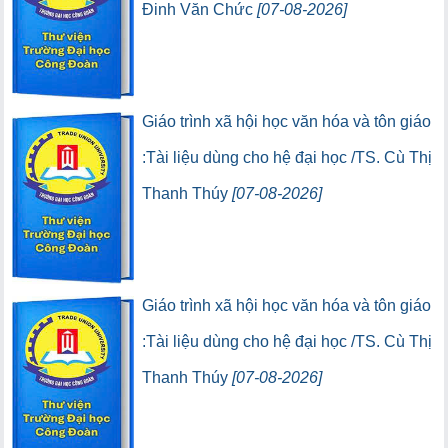
Đinh Văn Chức
[07-08-2026]
(95) (Lượt lưu thông:0)
(0) (Lượt truy cập:0)
Giáo trình xã hội học văn hóa và tôn giáo
:Tài liệu dùng cho hệ đại học /TS. Cù Thị
Thanh Thúy
[07-08-2026]
(5) (Lượt lưu thông:0)
(0) (Lượt truy cập:0)
Giáo trình xã hội học văn hóa và tôn giáo
:Tài liệu dùng cho hệ đại học /TS. Cù Thị
Thanh Thúy
[07-08-2026]