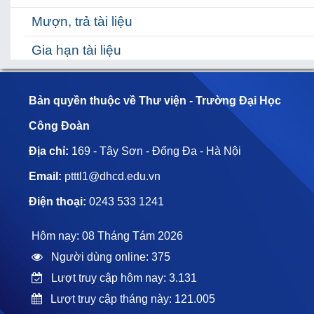
Mượn, trả tài liệu
Gia hạn tài liệu
Đặt mượn tài liệu
Bản quyền thuộc về Thư viện - Trường Đại Học
Hỗ trợ
Công Đoàn
Hỗ trợ học tập
Địa chỉ:
169 - Tây Sơn - Đống Đa - Hà Nội
HƯỚNG DẪN TRA CỨU TÀI LIỆU
Email:
ptttl1@dhcd.edu.vn
Hỏi đáp nhanh
Điện thoại:
0243 533 1241
Hôm nay: 08 Tháng Tám 2026
Người dùng online: 375
Lượt truy cập hôm nay: 3.131
Lượt truy cập tháng này: 121.005