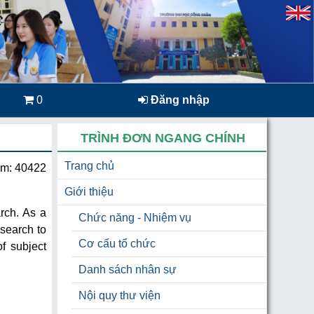
0
Đăng nhập
TRÌNH ĐƠN NGANG CHÍNH
Trang chủ
em: 40422
Giới thiệu
rch. As a
Chức năng - Nhiệm vụ
esearch to
Cơ cấu tổ chức
f subject
Danh sách nhân sự
Nội quy thư viện