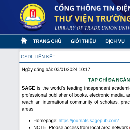
TRANG CHỦ
GIỚI THIỆU
DỊCH VỤ
CSDL LIÊN KẾT
Ngày đăng bài: 03/01/2024 10:17
TẠP CHÍ ĐA NGÀ
SAGE
is the world’s leading independent academic
professional publisher of books, electronic media, a
reach an international community of scholars, prac
areas.
Homepage:
https://journals.sagepub.com/
NOTE: Please access from local area network