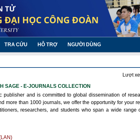
TRA CỨU
HỖ TRỢ
NGƯỜI DÙNG
Lượt x
NH SAGE - E-JOURNALS COLLECTION
 publisher and is committed to global dissemination of resea
nd more than 1000 journals, we offer the opportunity for your r
titioners, researchers, and students who span a wide range o
(LAN)