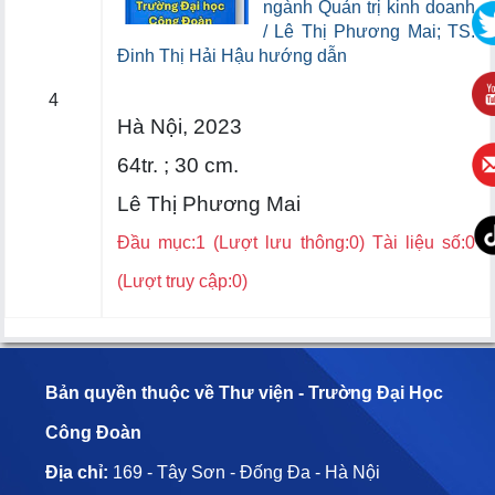
ngành Quản trị kinh doanh
/ Lê Thị Phương Mai; TS.
Đinh Thị Hải Hậu hướng dẫn
4
Hà Nội, 2023
64tr. ; 30 cm.
Lê Thị Phương Mai
Đầu mục:1 (Lượt lưu thông:0) Tài liệu số:0
(Lượt truy cập:0)
Bản quyền thuộc về Thư viện - Trường Đại Học
Công Đoàn
Địa chỉ:
169 - Tây Sơn - Đống Đa - Hà Nội