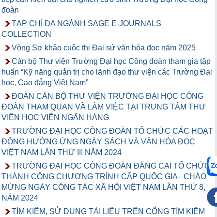
đoàn
TẠP CHÍ ĐA NGÀNH SAGE E-JOURNALS
COLLECTION
Vòng Sơ khảo cuộc thi Đại sứ văn hóa đọc năm 2025
Cán bộ Thư viện Trường Đại học Công đoàn tham gia tập
huấn “Kỹ năng quản trị cho lãnh đạo thư viện các Trường Đại
học, Cao đẳng Việt Nam”
ĐOÀN CÁN BỘ THƯ VIỆN TRƯỜNG ĐẠI HỌC CÔNG
ĐOÀN THAM QUAN VÀ LÀM VIỆC TẠI TRUNG TÂM THƯ
VIỆN HỌC VIỆN NGÂN HÀNG
TRƯỜNG ĐẠI HỌC CÔNG ĐOÀN TỔ CHỨC CÁC HOẠT
ĐỘNG HƯỞNG ỨNG NGÀY SÁCH VÀ VĂN HÓA ĐỌC
VIỆT NAM LẦN THỨ III NĂM 2024
TRƯỜNG ĐẠI HỌC CÔNG ĐOÀN ĐĂNG CAI TỔ CHỨC
THÀNH CÔNG CHƯƠNG TRÌNH CẤP QUỐC GIA - CHÀO
MỪNG NGÀY CÔNG TÁC XÃ HỘI VIỆT NAM LẦN THỨ 8,
NĂM 2024
TÌM KIẾM, SỬ DỤNG TÀI LIỆU TRÊN CỔNG TÌM KIẾM