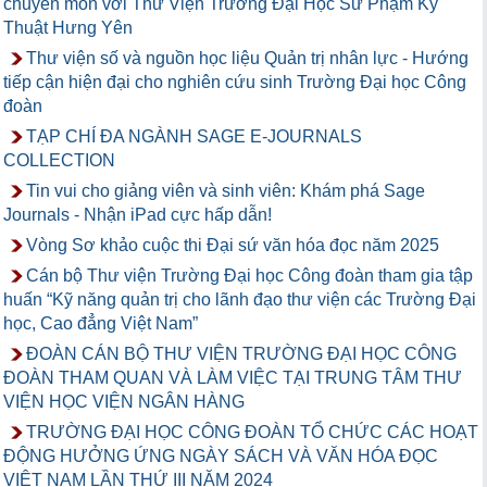
chuyên môn với Thư Viện Trường Đại Học Sư Phạm Kỹ
Thuật Hưng Yên
Thư viện số và nguồn học liệu Quản trị nhân lực - Hướng
tiếp cận hiện đại cho nghiên cứu sinh Trường Đại học Công
đoàn
TẠP CHÍ ĐA NGÀNH SAGE E-JOURNALS
COLLECTION
Tin vui cho giảng viên và sinh viên: Khám phá Sage
Journals - Nhận iPad cực hấp dẫn!
Vòng Sơ khảo cuộc thi Đại sứ văn hóa đọc năm 2025
Cán bộ Thư viện Trường Đại học Công đoàn tham gia tập
huấn “Kỹ năng quản trị cho lãnh đạo thư viện các Trường Đại
học, Cao đẳng Việt Nam”
ĐOÀN CÁN BỘ THƯ VIỆN TRƯỜNG ĐẠI HỌC CÔNG
ĐOÀN THAM QUAN VÀ LÀM VIỆC TẠI TRUNG TÂM THƯ
VIỆN HỌC VIỆN NGÂN HÀNG
TRƯỜNG ĐẠI HỌC CÔNG ĐOÀN TỔ CHỨC CÁC HOẠT
ĐỘNG HƯỞNG ỨNG NGÀY SÁCH VÀ VĂN HÓA ĐỌC
VIỆT NAM LẦN THỨ III NĂM 2024