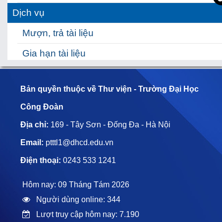
Dịch vụ
Mượn, trả tài liệu
Gia hạn tài liệu
Đặt mượn tài liệu
Bản quyền thuộc về Thư viện - Trường Đại Học
Hỗ trợ
Công Đoàn
Hỗ trợ học tập
Địa chỉ:
169 - Tây Sơn - Đống Đa - Hà Nội
HƯỚNG DẪN TRA CỨU TÀI LIỆU
Email:
ptttl1@dhcd.edu.vn
Hỏi đáp nhanh
Điện thoại:
0243 533 1241
Hôm nay: 09 Tháng Tám 2026
Người dùng online: 344
Lượt truy cập hôm nay: 7.190