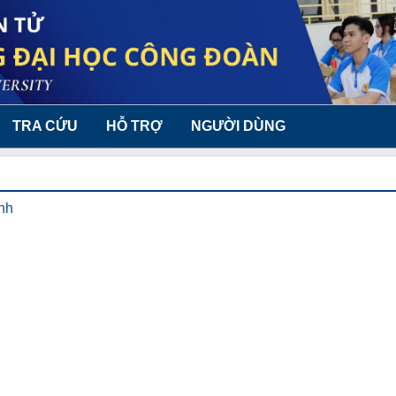
TRA CỨU
HỖ TRỢ
NGƯỜI DÙNG
anh