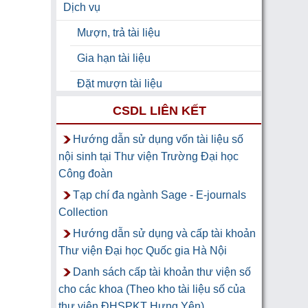
Dịch vụ
Mượn, trả tài liệu
Gia hạn tài liệu
Đặt mượn tài liệu
Hỗ trợ
CSDL LIÊN KẾT
Hỗ trợ học tập
Hướng dẫn sử dụng vốn tài liệu số
nội sinh tại Thư viện Trường Đại học
HƯỚNG DẪN TRA CỨU TÀI LIỆU
Công đoàn
Hỏi đáp nhanh
Tạp chí đa ngành Sage - E-journals
Collection
Hướng dẫn sử dụng và cấp tài khoản
Thư viện Đại học Quốc gia Hà Nội
Danh sách cấp tài khoản thư viện số
cho các khoa (Theo kho tài liệu số của
thư viện ĐHSPKT Hưng Yên)