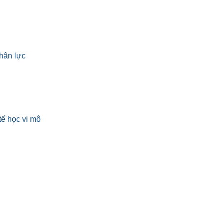
hân lực
tế học vi mô