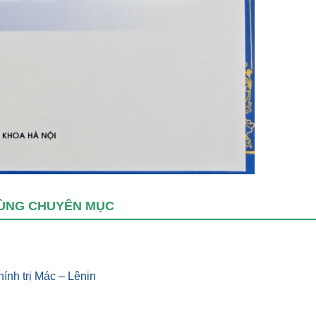
ÙNG CHUYÊN MỤC
hính trị Mác – Lênin