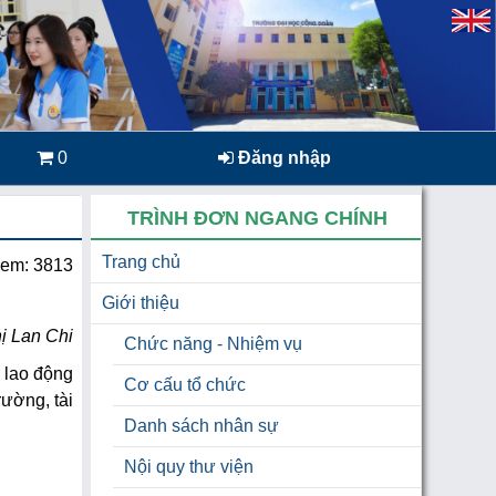
0
Đăng nhập
TRÌNH ĐƠN NGANG CHÍNH
Trang chủ
xem: 3813
Giới thiệu
hị Lan Chi
Chức năng - Nhiệm vụ
 lao động
Cơ cấu tổ chức
rường, tài
Danh sách nhân sự
Nội quy thư viện