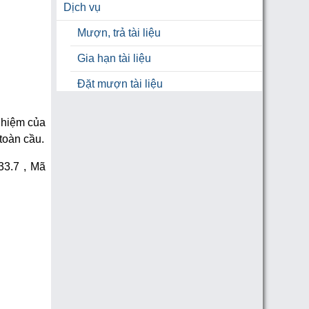
Dịch vụ
Mượn, trả tài liệu
Gia hạn tài liệu
Đặt mượn tài liệu
Hỗ trợ
nhiệm của
Hỗ trợ học tập
toàn cầu.
HƯỚNG DẪN TRA CỨU TÀI LIỆU
333.7
, Mã
Hỏi đáp nhanh