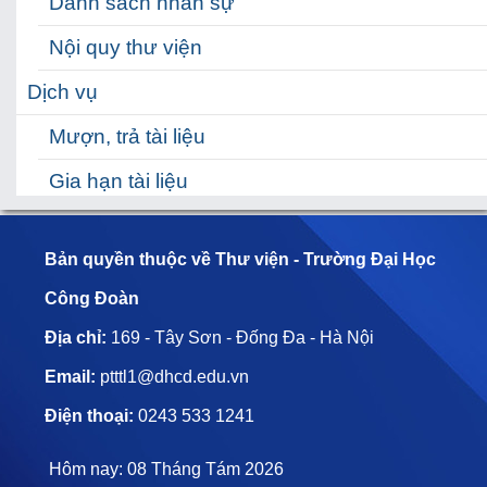
Danh sách nhân sự
Nội quy thư viện
Dịch vụ
Mượn, trả tài liệu
Gia hạn tài liệu
Đặt mượn tài liệu
Bản quyền thuộc về Thư viện - Trường Đại Học
Hỗ trợ
Công Đoàn
Hỗ trợ học tập
Địa chỉ:
169 - Tây Sơn - Đống Đa - Hà Nội
HƯỚNG DẪN TRA CỨU TÀI LIỆU
Email:
ptttl1@dhcd.edu.vn
Hỏi đáp nhanh
Điện thoại:
0243 533 1241
Hôm nay: 08 Tháng Tám 2026